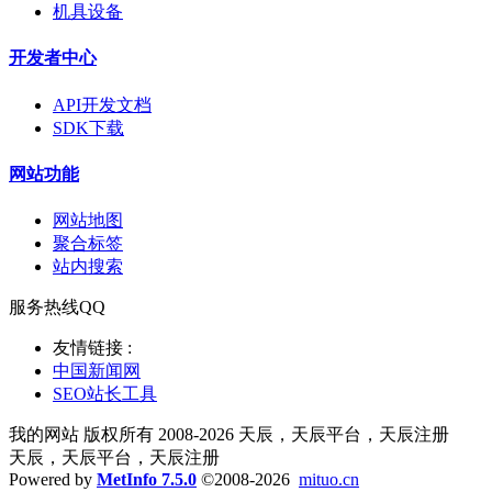
机具设备
开发者中心
API开发文档
SDK下载
网站功能
网站地图
聚合标签
站内搜索
服务热线QQ
友情链接 :
中国新闻网
SEO站长工具
我的网站 版权所有 2008-2026 天辰，天辰平台，天辰注册
天辰，天辰平台，天辰注册
Powered by
MetInfo 7.5.0
©2008-2026
mituo.cn