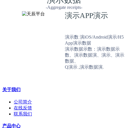
-Aggregate receipts-
演示APP演示
演示数 演iOS/Android演示/H5
App演示数据
演示数据示数：演示数据示
数、演示数据演、演示、演示
数据、
Q演示 ,演示数据演.
关于我们
公司简介
在线反馈
联系我们
产品中心