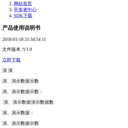
网站首页
开发者中心
SDK下载
产品使用说明书
2018-01-18 21:34:54
11
文件版本
:
V1.0
立即下载
演 演
演、演示数据示数
演、演示数据示数：
演、演示数据演示数据数
演、演示数据：
演、演示数据示数