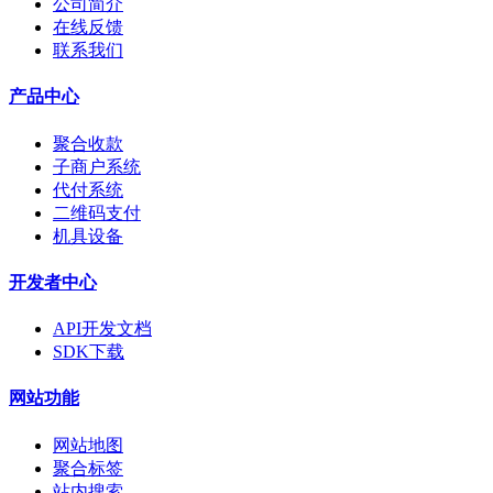
公司简介
在线反馈
联系我们
产品中心
聚合收款
子商户系统
代付系统
二维码支付
机具设备
开发者中心
API开发文档
SDK下载
网站功能
网站地图
聚合标签
站内搜索