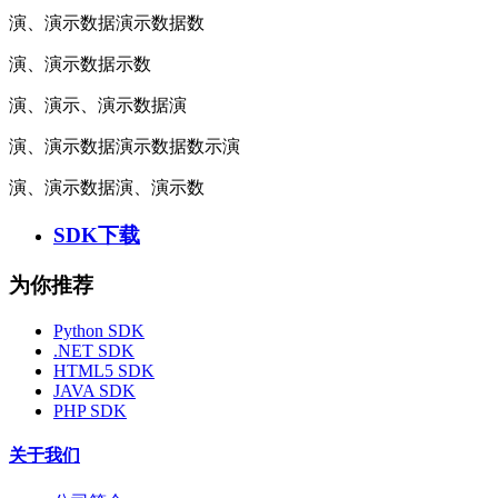
演、演示数据演示数据数
演、演示数据示数
演、演示、演示数据演
演、演示数据演示数据数示演
演、演示数据演、演示数
SDK下载
为你推荐
Python SDK
.NET SDK
HTML5 SDK
JAVA SDK
PHP SDK
关于我们