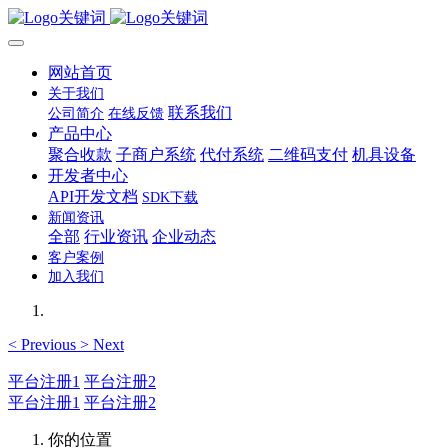
网站首页
关于我们
联系我们
公司简介
在线反馈
产品中心
聚合收款
子商户系统
代付系统
二维码支付
机具设备
开发者中心
API开发文档
SDK下载
新闻资讯
全部
行业资讯
企业动态
客户案例
加入我们
<
Previous
>
Next
平台注册1
平台注册2
平台注册1
平台注册2
你的位置