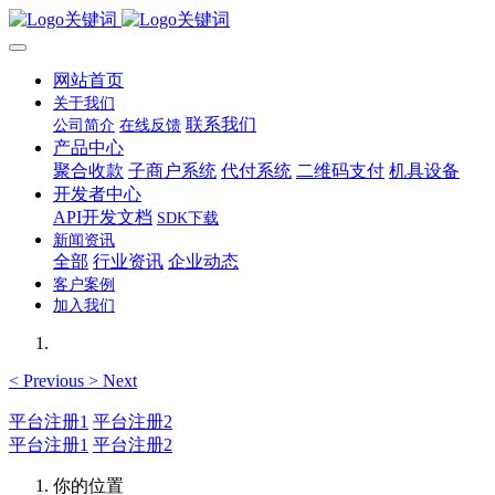
网站首页
关于我们
联系我们
公司简介
在线反馈
产品中心
聚合收款
子商户系统
代付系统
二维码支付
机具设备
开发者中心
API开发文档
SDK下载
新闻资讯
全部
行业资讯
企业动态
客户案例
加入我们
<
Previous
>
Next
平台注册1
平台注册2
平台注册1
平台注册2
你的位置