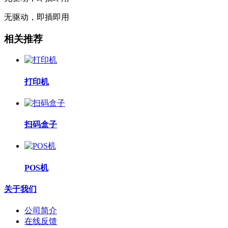
无驱动，即插即用
相关推荐
打印机
扫码盒子
POS机
关于我们
公司简介
在线反馈